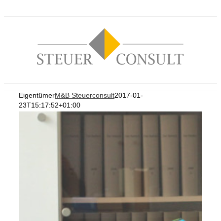
Zum
Inhalt
springen
Eigentümer
M&B Steuerconsult
2017-01-
23T15:17:52+01:00