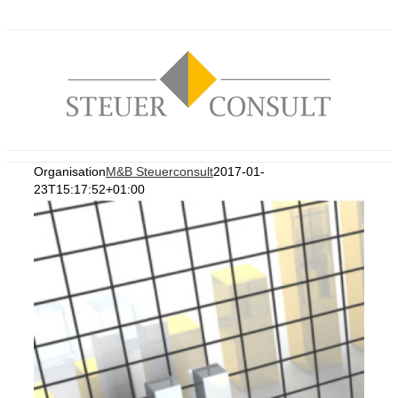
Zum
Inhalt
springen
Organisation
M&B Steuerconsult
2017-01-
23T15:17:52+01:00