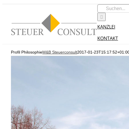
Zum
Suche
Inhalt
nach:
springen
KANZLEI
KONTAKT
Profil Philosophie
M&B Steuerconsult
2017-01-23T15:17:52+01:0