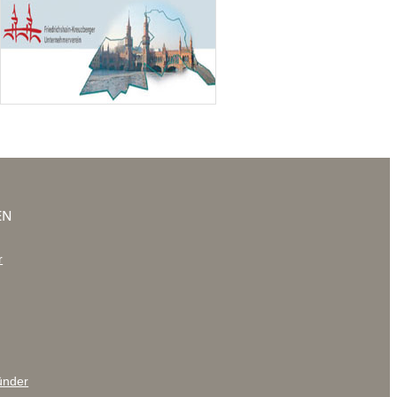
EN
r
ünder