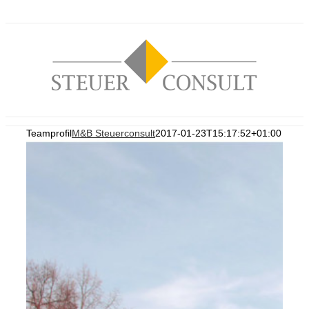
Zum
Inhalt
springen
Teamprofil
M&B Steuerconsult
2017-01-23T15:17:52+01:00